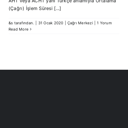
AHT veya ACHT yani Türkçe anlamıyla Ortalama
(Çağrı) İşlem Süresi [...]
&s tarafından.
|
31 Ocak 2020
|
Çağrı Merkezi
|
1 Yorum
Read More