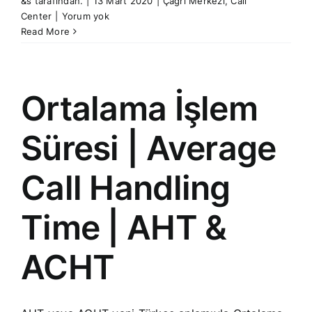
&s tarafından.
|
13 Mart 2020
|
Çağrı Merkezi
,
Call
Center
|
Yorum yok
Read More
Ortalama İşlem
Süresi | Average
Call Handling
Time | AHT &
ACHT