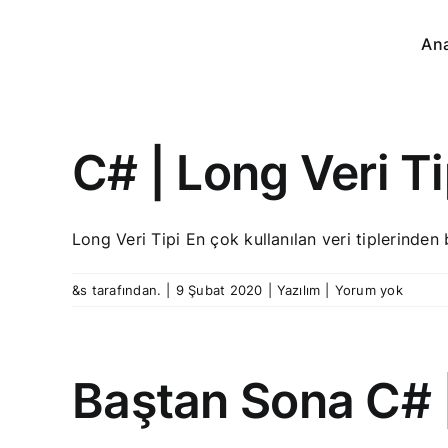
Skip
to
An
content
C# | Long Veri Ti
Long Veri Tipi En çok kullanılan veri tiplerinden bi
&s tarafından.
|
9 Şubat 2020
|
Yazılım
|
Yorum yok
Baştan Sona C# | 